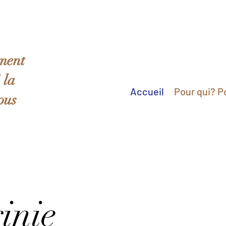
ement
 la
Accueil
Pour qui? P
ous
inie