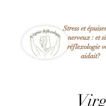
Stress et épuis
nerveux : et si
réflexologie v
aidait?
Virg